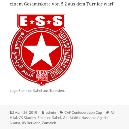
einem Gesamtskore von 5:2 aus dem Turnier warf.
Logo Etoile du Sahel aus Tunesien.
Veröffentlicht
Autor
Kategorien
Schlagwört
April 26, 2019
admin
CAF Confederation Cup
Al
am
Hilal
,
CS Sfaxien
,
Etoile du Sahel
,
Gor Mahia
,
Hassania Agadir
,
Nkana
,
RS Berkane
,
Zamalek