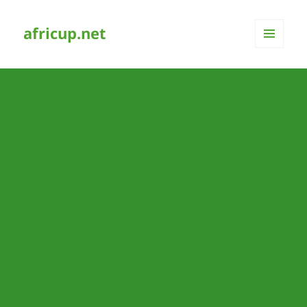
africup.net
MENÜ
UND
WIDGETS