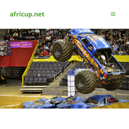
africup.net
MENÜ
UND
WIDGETS