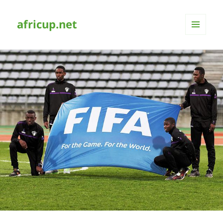
africup.net
MENÜ
UND
WIDGETS