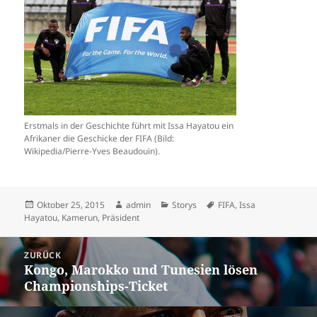
Erstmals in der Geschichte führt mit Issa Hayatou ein
Afrikaner die Geschicke der FIFA (Bild:
Wikipedia/Pierre-Yves Beaudouin).
Veröffentlicht
Autor
Kategorien
Schlagwörter
Oktober 25, 2015
admin
Storys
FIFA
,
Issa
am
Hayatou
,
Kamerun
,
Präsident
Beitrags-
ZURÜCK
Navigation
Kongo, Marokko und Tunesien lösen
Vorheriger
Championships-Ticket
Beitrag: