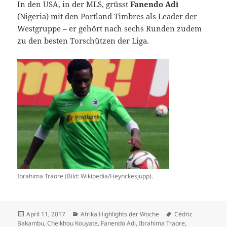
In den USA, in der MLS, grüsst
Fanendo Adi
(Nigeria) mit den Portland Timbres als Leader der
Westgruppe – er gehört nach sechs Runden zudem
zu den besten Torschützen der Liga.
Ibrahima Traore (Bild: Wikipedia/Heynckesjupp).
Veröffentlicht
Kategorien
Schlagwörter
April 11, 2017
Afrika Highlights der Woche
Cédric
am
Bakambu
,
Cheikhou Kouyate
,
Fanendo Adi
,
Ibrahima Traore
,