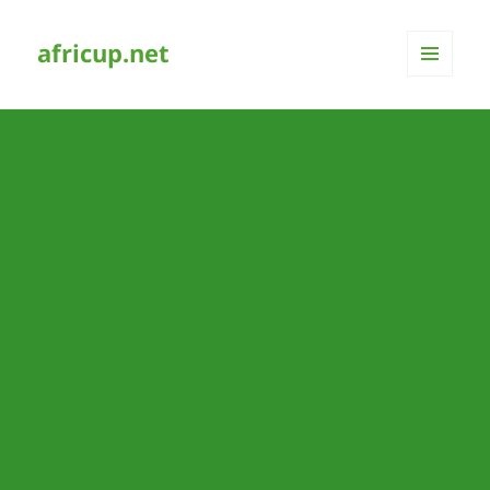
africup.net
MENÜ
UND
WIDGETS