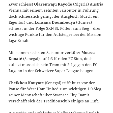
Zwar schiesst
Olarenwaju Kayode
(Nigeria) Austria
Vienna mit seinem zehnten Saisontor in Führung,
doch schliesslich gelingt der Ausgleich (durch ein
Eigentor) und
Lonsana Doumbouya
(Guinea)
schiesst in der Folge SKN St. Pölten zum Sieg – drei
wichtige Punkte für den Aufsteiger bei der Mission
Liga-Erhalt.
Mit seinem sechsten Saisontor verkürzt
Moussa
Konaté
(Senegal) auf 1:3 für den FC Sion, doch
zuletzt muss sich sein Team mit 2:4 gegen den FC
Lugano in der Schweizer Super League beugen.
Cheikhou Kouyate
(Senegal) trifft kurz vor der
Pause für West Ham United zum wichtigen 1:0-Sieg
seiner Mannschaft über Swansea City. Damit
verschafft sich der Traditionsclub einiges an Luft.
Weiterhin auf Erfolgskurs bleibt
Mohamed Salah