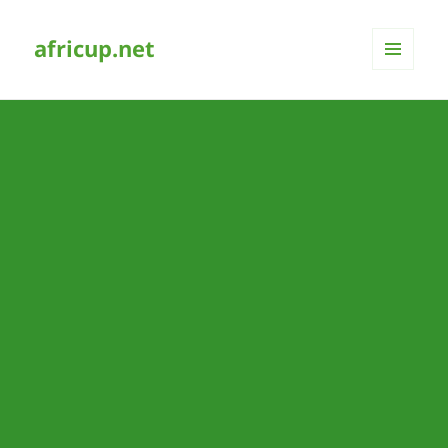
africup.net
MENÜ
UND
WIDGETS