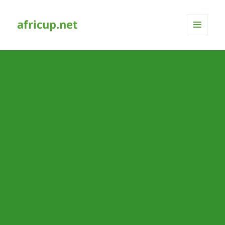
africup.net
MENÜ
UND
WIDGETS