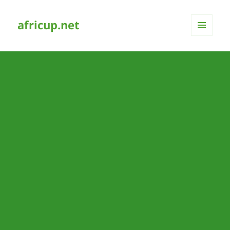
africup.net
MENÜ
UND
WIDGETS