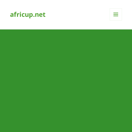
africup.net
MENÜ
UND
WIDGETS