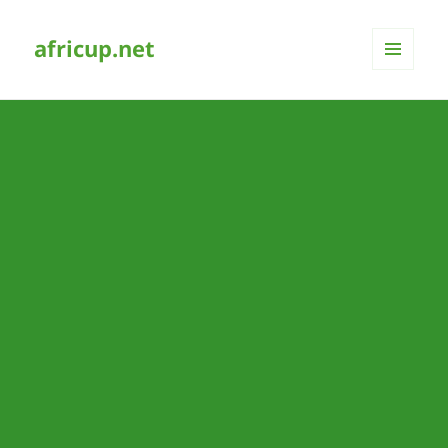
africup.net
MENÜ
UND
WIDGETS