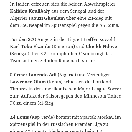
In Italien erfreuen sich die beiden Abwehrspieler
Kalidou Koulibaly
aus dem Senegal und der
Algerier
Faouzi Ghoulam
über eine 2:1-Sieg mit
dem SSC Neapel im Spitzenspiel gegen die AS Roma.
Für den SCO Angers in der Ligue 1 treffen sowohl
Karl Toko Ekambi
(Kamerun) und
Cheikh Ndoye
(Senegal). Der 3:2-Triumph über Cean bringt das
Team auf den zehnten Rang nach vorne.
Stürmer
Fanendo Adi
(Nigeria) und Verteidiger
Lawrence Olum
(Kenia) schiessen die Portland
Timbres in der amerikanischen Major League Soccer
zum Auftakt der Saison gegen den Minnesota United
FC zu einem 5:1-Sieg.
Zé Louis
(Kap Verde) kommt mit Spartak Moskau im
Spitzenspiel in der russischen Premier Liga zu
einem 2:2 Unentschieden auswärts beim FK