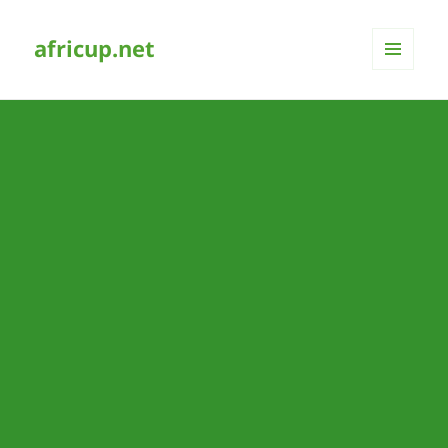
africup.net
MENÜ
UND
WIDGETS