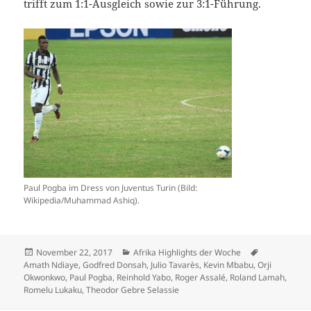
trifft zum 1:1-Ausgleich sowie zur 3:1-Führung.
Paul Pogba im Dress von Juventus Turin (Bild:
Wikipedia/Muhammad Ashiq).
Veröffentlicht
Kategorien
Schlagwörte
November 22, 2017
Afrika Highlights der Woche
am
Amath Ndiaye
,
Godfred Donsah
,
Julio Tavarès
,
Kevin Mbabu
,
Orji
Okwonkwo
,
Paul Pogba
,
Reinhold Yabo
,
Roger Assalé
,
Roland Lamah
,
Romelu Lukaku
,
Theodor Gebre Selassie