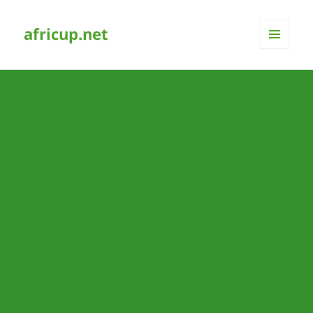
africup.net
MENÜ
UND
WIDGETS