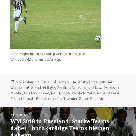
Paul Pogba im Dress von Juventus Turin (Bild:
Wikipedia/Muhammad Ashiq).
Veröffentlicht
Autor
Kategorien
November 22, 2017
admin
Afrika Highlights der
am
Schlagwörter
Woche
Amath Ndiaye
,
Godfred Donsah
,
Julio Tavarès
,
Kevin
Mbabu
,
Orji Okwonkwo
,
Paul Pogba
,
Reinhold Yabo
,
Roger Assalé
,
Roland Lamah
,
Romelu Lukaku
,
Theodor Gebre Selassie
Beitrags-
ZURÜCK
Navigation
WM 2018 in Russland: Starke Teams
Vorheriger
dabei – hochkarätige Teams bleiben
Beitrag:
daheim