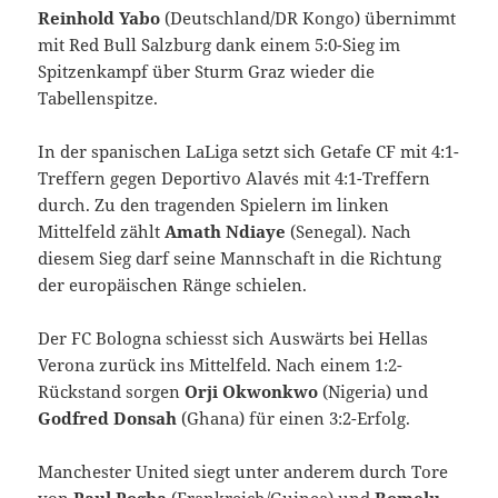
Reinhold Yabo
(Deutschland/DR Kongo) übernimmt
mit Red Bull Salzburg dank einem 5:0-Sieg im
Spitzenkampf über Sturm Graz wieder die
Tabellenspitze.
In der spanischen LaLiga setzt sich Getafe CF mit 4:1-
Treffern gegen Deportivo Alavés mit 4:1-Treffern
durch. Zu den tragenden Spielern im linken
Mittelfeld zählt
Amath Ndiaye
(Senegal). Nach
diesem Sieg darf seine Mannschaft in die Richtung
der europäischen Ränge schielen.
Der FC Bologna schiesst sich Auswärts bei Hellas
Verona zurück ins Mittelfeld. Nach einem 1:2-
Rückstand sorgen
Orji Okwonkwo
(Nigeria) und
Godfred Donsah
(Ghana) für einen 3:2-Erfolg.
Manchester United siegt unter anderem durch Tore
von
Paul Pogba
(Frankreich/Guinea) und
Romelu