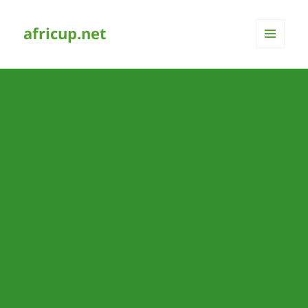
africup.net
MENÜ
UND
WIDGETS