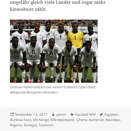
ungefähr gleich viele Länder und sogar mehr
Einwohner zählt.
Ghanas Nationalteam bei einem früheren Spiel (Bild:
Wikipedia/Benjamin Mussler).
Veröffentlicht
Autor
Kategorien
Schlagwörter
November 13, 2017
admin
Fussball WM
Ägypten
,
am
Burkina-Faso
,
DR Kongo
,
Elfenbeinküste
,
Ghana
,
Kamerun
,
Marokko
,
Nigeria
,
Senegal
,
Tunesien