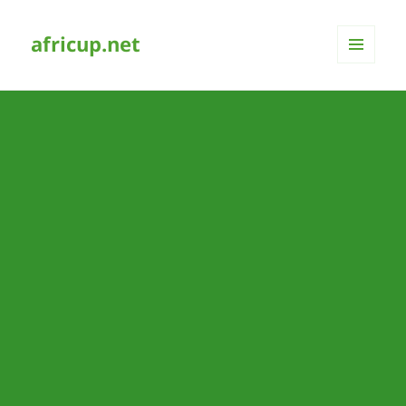
africup.net
MENÜ
UND
WIDGETS