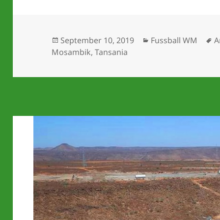
Veröffentlicht
Kategorien
S
September 10, 2019
Fussball WM
A
am
Mosambik
,
Tansania