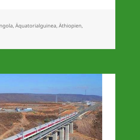
chlagwörter
ngola
,
Äquatorialguinea
,
Äthiopien
,