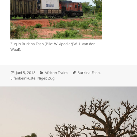
Zug in Burkina Faso (Bild: Wikipedia/J.W.H. van der
Waal).
Veröffentlicht
Kategorien
Schlagwörter
Juni 5, 2018
African Trains
Burkina-Faso
,
am
Elfenbeinküste
,
Niger
,
Zug