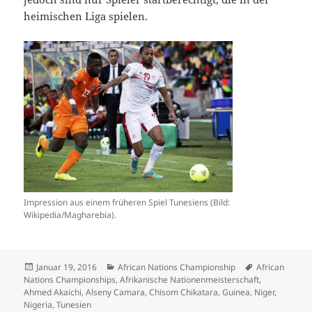
heimischen Liga spielen.
Impression aus einem früheren Spiel Tunesiens (Bild:
Wikipedia/Magharebia).
Veröffentlicht
Kategorien
Schlagwörter
Januar 19, 2016
African Nations Championship
African
am
Nations Championships
,
Afrikanische Nationenmeisterschaft
,
Ahmed Akaichi
,
Alseny Camara
,
Chisom Chikatara
,
Guinea
,
Niger
,
Nigeria
,
Tunesien