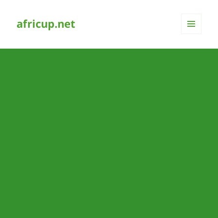
africup.net
MENÜ
UND
WIDGETS