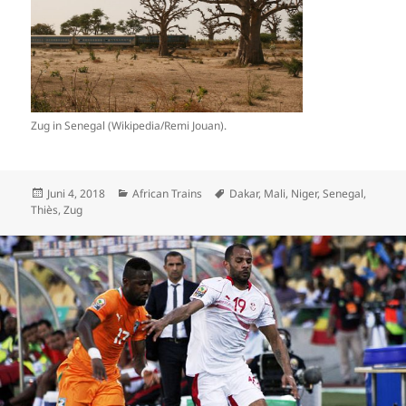
Zug in Senegal (Wikipedia/Remi Jouan).
Veröffentlicht
Kategorien
Schlagwörter
Juni 4, 2018
African Trains
Dakar
,
Mali
,
Niger
,
Senegal
,
am
Thiès
,
Zug