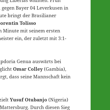
rung Liberias widmen. Früh
 gegen Bayer 04 Leverkusen in
ute bringt der Brasilianer
orentin Tolisso
en Minute mit seinem ersten
ster ein, der zuletzt mit 3:1-
ampdoria Genua auswärts bei
glicht
Omar Colley
(Gambia),
orgt, dass seine Mannschaft kein
zielt
Yusuf Otubanjo
(Nigeria)
 Mattersburg. Durch diesen Sieg