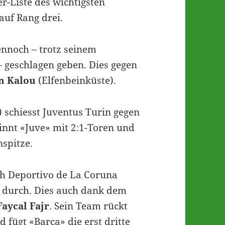
er-Liste des wichtigsten
uf Rang drei.
nnoch – trotz seinem
– geschlagen geben. Dies gegen
n Kalou
(Elfenbeinküste).
schiesst Juventus Turin gegen
innt «Juve» mit 2:1-Toren und
nspitze.
ich Deportivo de La Coruna
n durch. Dies auch dank dem
Faycal Fajr
. Sein Team rückt
fügt «Barca» die erst dritte