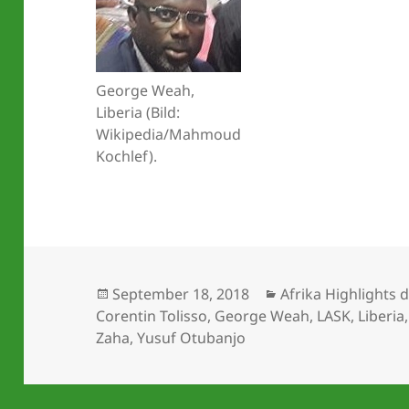
George Weah,
Liberia (Bild:
Wikipedia/Mahmoud
Kochlef).
Veröffentlicht
Kategorien
September 18, 2018
Afrika Highlights
am
Corentin Tolisso
,
George Weah
,
LASK
,
Liberia
Zaha
,
Yusuf Otubanjo