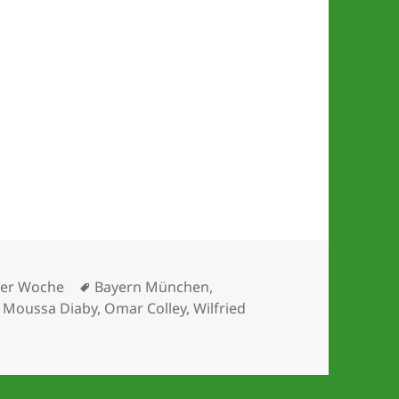
Schlagwörter
 der Woche
Bayern München
,
,
Moussa Diaby
,
Omar Colley
,
Wilfried