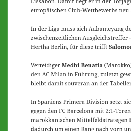
Lissabon. Damit liegt er in der Torjäg
europäischen Club-Wettbewerbs neu a
In der Liga muss sich Aubameyang de
zwischenzeitlichen Ausgleichstreffer 
Hertha Berlin, für diese trifft
Salomo
Verteidiger
Medhi Benatia
(Marokko) 
den AC Milan in Führung, zuletzt gew
bleibt damit souverän an der Tabelle
In Spaniens Primera Division setzt s
gegen den FC Barcelona mit 2:1-Tore
marokkanischen Mittelfeldstrategen
dadurch um einen Rang nach vorn und 