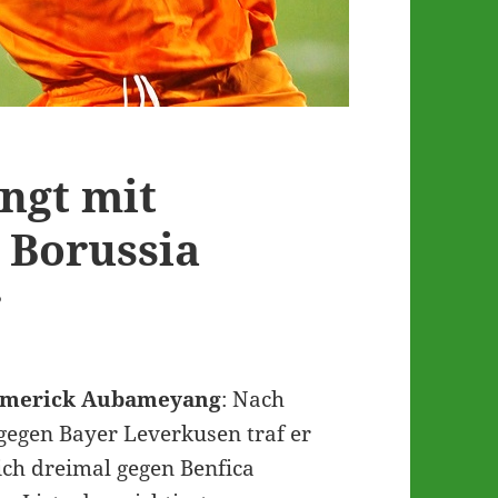
ngt mit
 Borussia
r
Emerick Aubameyang
: Nach
gen Bayer Leverkusen traf er
ich dreimal gegen Benfica