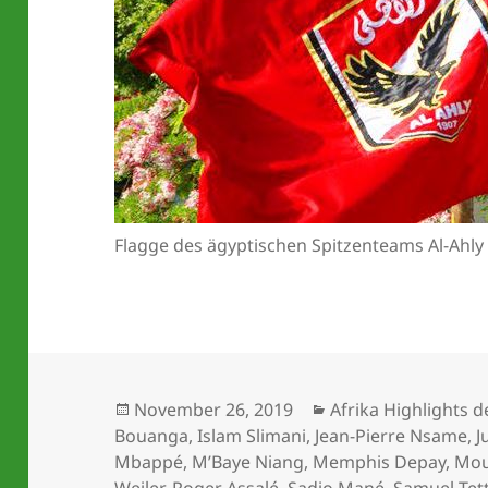
Flagge des ägyptischen Spitzenteams Al-Ahly (
Veröffentlicht
Kategorien
November 26, 2019
Afrika Highlights 
am
Bouanga
,
Islam Slimani
,
Jean-Pierre Nsame
,
J
Mbappé
,
M’Baye Niang
,
Memphis Depay
,
Mou
Weiler
,
Roger Assalé
,
Sadio Mané
,
Samuel Tet