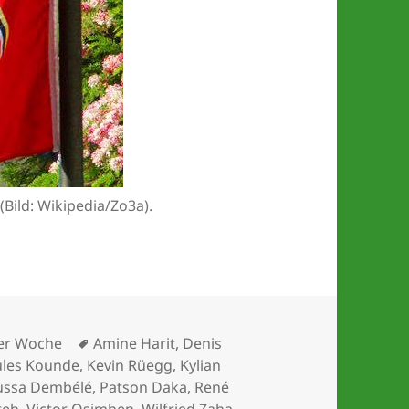
Bild: Wikipedia/Zo3a).
Schlagwörter
der Woche
Amine Harit
,
Denis
ules Kounde
,
Kevin Rüegg
,
Kylian
ssa Dembélé
,
Patson Daka
,
René
teh
,
Victor Osimhen
,
Wilfried Zaha