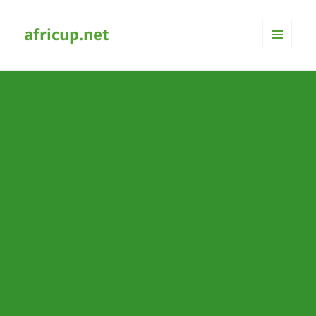
africup.net
MENÜ
UND
WIDGETS