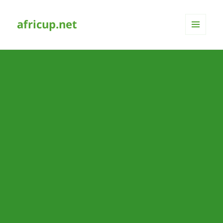
africup.net
MENÜ
UND
WIDGETS