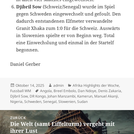
Djibril Sow
(Schweiz/Senegal) wurde im Spiel
gegen Schweden eingewechselt und gefoult. Den
dadurch entstandenen Elfmeter verwandelte
Granit Xhaka zum 1:0 für die Schweiz. Auswärts
in Slowenien spielte er von Beginn weg. Total
eine Einwechslung und einmal in der Startelf
begonnen.
Daniel Gerber
Veröffentlicht
Autor
Kategorien
Oktober 14, 2025
admin
Afrika Highlights der Woche
,
am
Schlagwörter
Fussball WM
Angola
,
Breel Embolo
,
Dan Ndoye
,
Denis Zakaria
,
Djibril Sow
,
DR Kongo
,
Johan Manzambi
,
Kamerun
,
Manuel Akanji
,
Nigeria
,
Schweden
,
Senegal
,
Slowenien
,
Sudan
Beitrags-
ZURÜCK
Navigation
Die Welt (samt Eiffelturm) vergeht mit
Vorheriger
ihrer Lust
Beitrag: