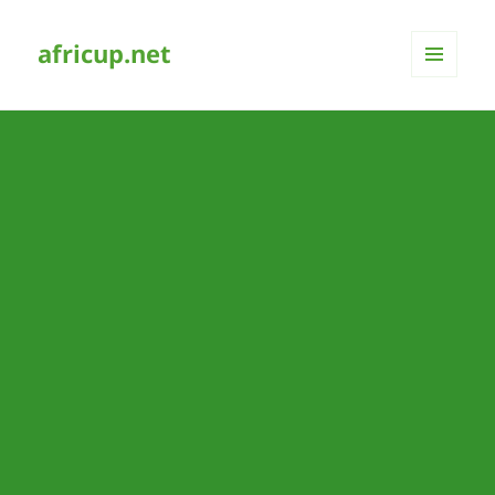
africup.net
MENÜ
UND
WIDGETS