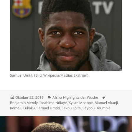
Samuel Umtiti (Bild: Wikipedia/Mattias Ekström).
Veröffentlicht
Kategorien
Schlagwörter
Oktober 22, 2019
Afrika Highlights der Woche
am
Benjamin Mendy
,
Ibrahima Ndiaye
,
Kylian Mbappé
,
Manuel Akanji
,
Romelu Lukaku
,
Samuel Umtiti
,
Sekou Koita
,
Seydou Doumbia