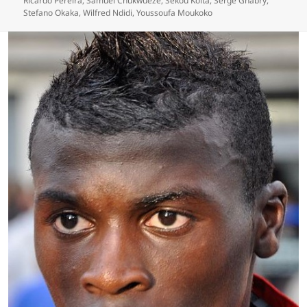
Ricardo Pereira
,
Samuel Chukwueze
,
Sekou Koita
,
Serge Gnabry
,
Stefano Okaka
,
Wilfred Ndidi
,
Youssoufa Moukoko