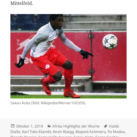
Mittelfeld.
Sekou Koita (Bild: Wikipedia/Werner100359).
Veröffentlicht
Kategorien
Schlagwörter
Oktober 1, 2019
Afrika Highlights der Woche
Habib
am
Diallo
,
Karl Toko Ekambi
,
Kevin Rüegg
,
Majeed Ashimeru
,
Pa Modou
,