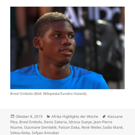
Breel Embolo (Bild: Wikipedia/Sandro Halank).
Veröffentlicht
Kategorien
Schlagwörter
Oktober 8, 2019
Afrika Highlights der Woche
Alassane
am
Plea
,
Breel Embolo
,
Denis Zakaria
,
Idrissa Gueye
,
Jean-Pierre
Nsame
,
Ousmane Dembélé
,
Patson Daka
,
René Weiler
,
Sadio Mané
,
Sekou Koita
,
Sofyan Amrabat