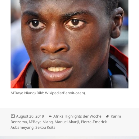
M’Baye Niang (Bild: Wikipedia/Benoit-caen).
Veröffentlicht
Kategorien
Schlagwörter
August 20, 2019
Afrika Highlights der Woche
Karim
am
Benzema
,
M’Baye Niang
,
Manuel Akanji
,
Pierre-Emerick
Aubameyang
,
Sekou Koita