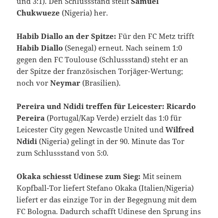
und 3:1). Den Schlussstand stellt
Samuel
Chukwueze
(Nigeria) her.
Habib Diallo an der Spitze:
Für den FC Metz trifft
Habib Diallo
(Senegal) erneut. Nach seinem 1:0
gegen den FC Toulouse (Schlussstand) steht er an
der Spitze der französischen Torjäger-Wertung;
noch vor
Neymar
(Brasilien).
Pereira und Ndidi treffen für Leicester: Ricardo
Pereira
(Portugal/Kap Verde) erzielt das 1:0 für
Leicester City gegen Newcastle United und
Wilfred
Ndidi
(Nigeria) gelingt in der 90. Minute das Tor
zum Schlussstand von 5:0.
Okaka schiesst Udinese zum Sieg:
Mit seinem
Kopfball-Tor liefert Stefano Okaka (Italien/Nigeria)
liefert er das einzige Tor in der Begegnung mit dem
FC Bologna. Dadurch schafft Udinese den Sprung ins